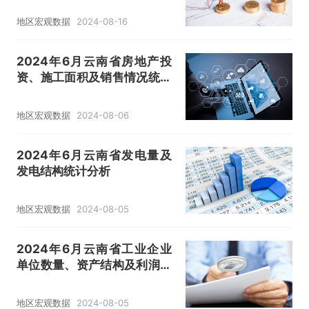
地区宏观数据
2024-08-16
2024年6月云南省房地产投
资、施工面积及销售情况统计
分析
地区宏观数据
2024-08-06
2024年6月云南省发电量及
发电结构统计分析
地区宏观数据
2024-08-05
2024年6月云南省工业企业
单位数量、资产结构及利润统
计分析
地区宏观数据
2024-08-05