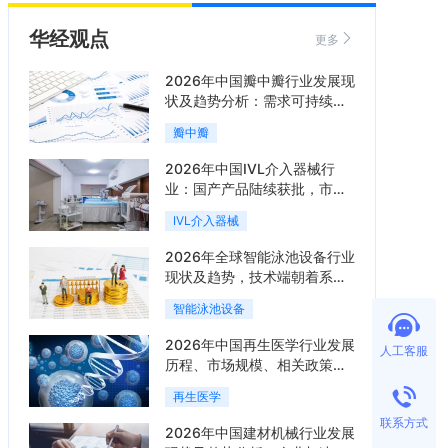
华经观点
更多
2026年中国瓣中瓣行业发展现
状及趋势分析：需求可持续释
放，市场发展前景良好「图」
瓣中瓣
2026年中国IVL介入器械行
业：国产产品陆续获批，市场
将进入持续高增长阶段「图」
IVL介入器械
2026年全球智能泳池设备行业
现状及趋势，技术端朝着系统
集成、绿色节能方向迭代
智能泳池设备
「图」
2026年中国再生医学行业发展
人工客服
历程、市场规模、相关政策、
产业链、竞争格局及发展潜力
再生医学
分析「图」
联系方式
2026年中国建材机械行业发展