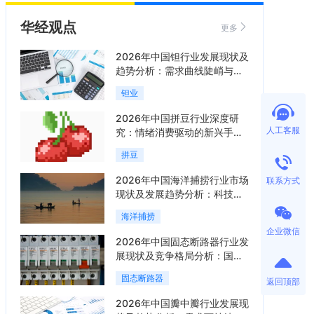
华经观点
更多
2026年中国钽行业发展现状及
趋势分析：需求曲线陡峭与供
给曲线平缓的博弈加剧「图」
钽业
2026年中国拼豆行业深度研
人工客服
究：情绪消费驱动的新兴手工
赛道「图」
拼豆
2026年中国海洋捕捞行业市场
联系方式
现状及发展趋势分析：科技赋
能与智能化转型加速「图」
海洋捕捞
企业微信
2026年中国固态断路器行业发
展现状及竞争格局分析：国际
巨头领跑技术，国内企业加速
固态断路器
返回顶部
追赶「图」
2026年中国瓣中瓣行业发展现