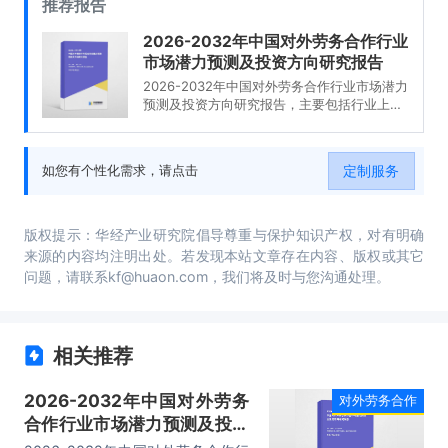
推荐报告
2026-2032年中国对外劳务合作行业
市场潜力预测及投资方向研究报告
2026-2032年中国对外劳务合作行业市场潜力
预测及投资方向研究报告，主要包括行业上下
游分析及其影响、发展及投资前景预测分析、
投资风险分析、发展策略及投资建议分析等内
容。
定制服务
如您有个性化需求，请点击
版权提示：华经产业研究院倡导尊重与保护知识产权，对有明确
来源的内容均注明出处。若发现本站文章存在内容、版权或其它
问题，请联系kf@huaon.com，我们将及时与您沟通处理。
相关推荐
2026-2032年中国对外劳务
对外劳务合作
合作行业市场潜力预测及投资
方向研究报告