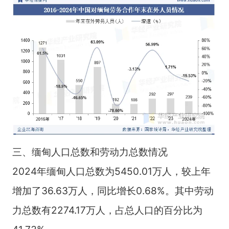
三、缅甸人口总数和劳动力总数情况
2024年缅甸人口总数为5450.01万人，较上年
增加了36.63万人，同比增长0.68%。其中劳动
力总数有2274.17万人，占总人口的百分比为