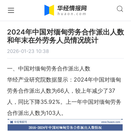
2024年中国对缅甸劳务合作派出人数
和年末在外劳务人员情况统计
2026-01-23 10:38
一、中国对缅甸劳务合作派出人数
华经产业研究院数据显示：2024年中国对缅甸
劳务合作派出人数为66人，较上年减少了37
人，同比下降35.92%。上一年中国对缅甸劳务
合作派出人数为103人。