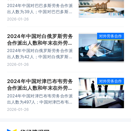
人员情况统计
2024年中国对巴巴多斯劳务合作派
出人数为39人；中国对巴巴多斯劳
务合作年末在外人员有78人。2024
2026-01-26
年巴巴多斯劳动力总数为14.72万
人，占总人口的百分比为52.11%。
2024年中国对白俄罗斯劳务
对外劳务合作
合作派出人数和年末在外劳务
人员情况统计
2024年中国对白俄罗斯劳务合作派
出人数为42人；中国对白俄罗斯劳
务合作年末在外人员有85人。2024
2026-01-26
年白俄罗斯劳动力总数为481.75万
人，占总人口的百分比为52.74%。
2024年中国对津巴布韦劳务
对外劳务合作
合作派出人数和年末在外劳务
人员情况统计
2024年中国对津巴布韦劳务合作派
出人数为497人；中国对津巴布韦劳
务合作年末在外人员有634人。
2026-01-26
2024年津巴布韦劳动力总数为
638.64万人，占总人口的百分比为
38.39%。