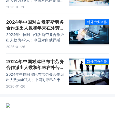
出人数为39人；中国对巴巴多斯劳
务合作年末在外人员有78人。2024
2026-01-26
年巴巴多斯劳动力总数为14.72万
人，占总人口的百分比为52.11%。
2024年中国对白俄罗斯劳务
对外劳务合作
合作派出人数和年末在外劳务
人员情况统计
2024年中国对白俄罗斯劳务合作派
出人数为42人；中国对白俄罗斯劳
务合作年末在外人员有85人。2024
2026-01-26
年白俄罗斯劳动力总数为481.75万
人，占总人口的百分比为52.74%。
2024年中国对津巴布韦劳务
对外劳务合作
合作派出人数和年末在外劳务
人员情况统计
2024年中国对津巴布韦劳务合作派
出人数为497人；中国对津巴布韦劳
务合作年末在外人员有634人。
2026-01-26
2024年津巴布韦劳动力总数为
638.64万人，占总人口的百分比为
38.39%。