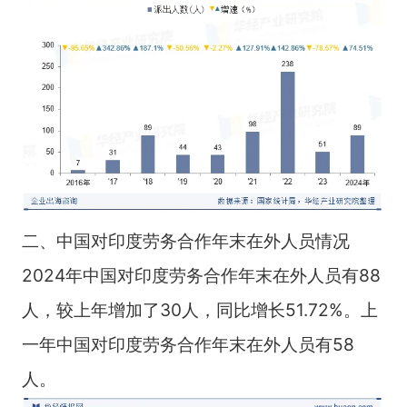
二、中国对印度劳务合作年末在外人员情况
2024年中国对印度劳务合作年末在外人员有88
人，较上年增加了30人，同比增长51.72%。上
一年中国对印度劳务合作年末在外人员有58
人。