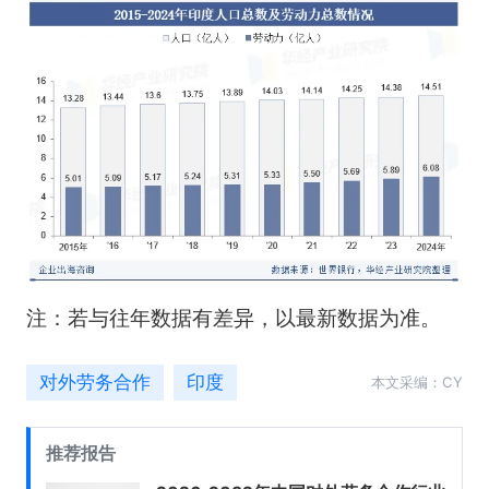
注：若与往年数据有差异，以最新数据为准。
对外劳务合作
印度
本文采编：CY
推荐报告