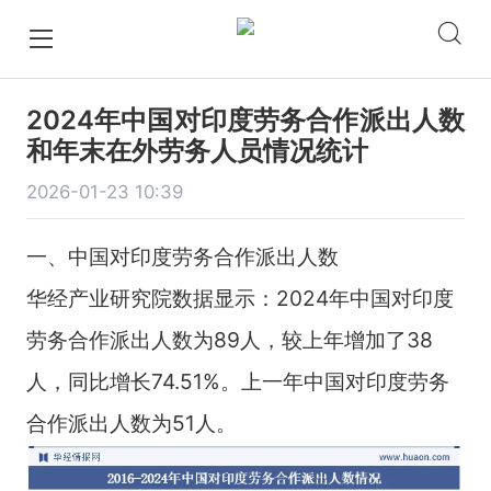
2024年中国对印度劳务合作派出人数
和年末在外劳务人员情况统计
2026-01-23 10:39
一、中国对印度劳务合作派出人数
华经产业研究院数据显示：2024年中国对印度
劳务合作派出人数为89人，较上年增加了38
人，同比增长74.51%。上一年中国对印度劳务
合作派出人数为51人。