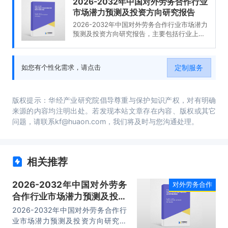
2026-2032年中国对外劳务合作行业
市场潜力预测及投资方向研究报告
2026-2032年中国对外劳务合作行业市场潜力
预测及投资方向研究报告，主要包括行业上下
游分析及其影响、发展及投资前景预测分析、
投资风险分析、发展策略及投资建议分析等内
容。
定制服务
如您有个性化需求，请点击
版权提示：华经产业研究院倡导尊重与保护知识产权，对有明确
来源的内容均注明出处。若发现本站文章存在内容、版权或其它
问题，请联系kf@huaon.com，我们将及时与您沟通处理。
相关推荐
2026-2032年中国对外劳务
对外劳务合作
合作行业市场潜力预测及投资
方向研究报告
2026-2032年中国对外劳务合作行
业市场潜力预测及投资方向研究报