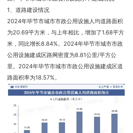
1、道路建设情况
2024年毕节市城市市政公用设施人均道路面积
为20.69平方米，与上年相比，增加了1.68平方
米，同比增长8.84%。2024年毕节市城市市政
公用设施建成区路网密度为8.81公里/平方公
里。2024年毕节市城市市政公用设施建成区道
路面积率为18.57%。