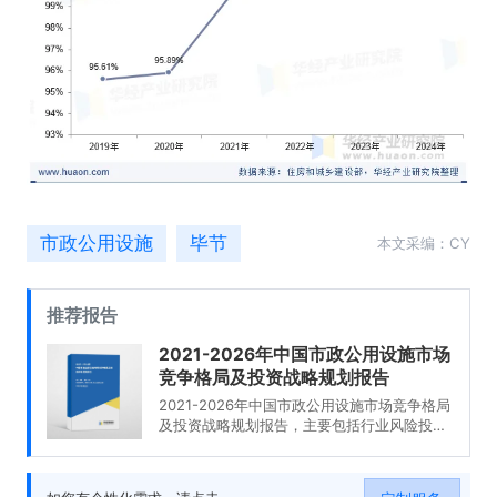
市政公用设施
毕节
本文采编：CY
推荐报告
2021-2026年中国市政公用设施市场
竞争格局及投资战略规划报告
2021-2026年中国市政公用设施市场竞争格局
及投资战略规划报告，主要包括行业风险投资
的退出机制、风险投资趋势预测、投资风险提
示、结论及投融资建议等内容。