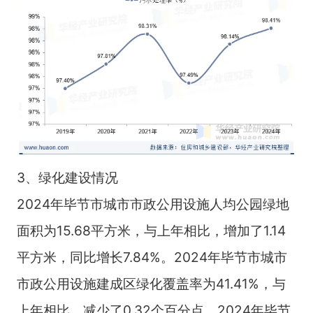
3、绿化建设情况
2024年毕节市城市市政公用设施人均公园绿地
面积为15.68平方米，与上年相比，增加了1.14
平方米，同比增长7.84%。2024年毕节市城市
市政公用设施建成区绿化覆盖率为41.41%，与
上年相比，减少了0.32个百分点。2024年毕节