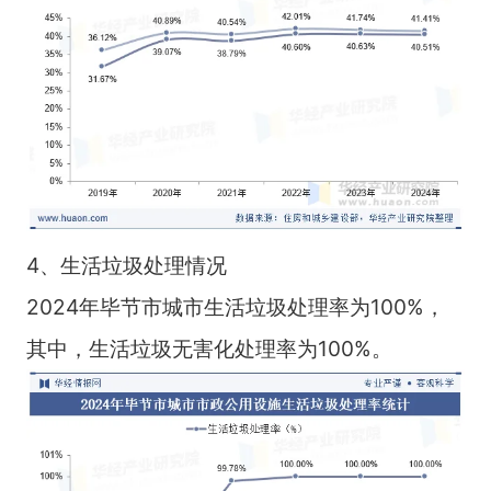
4、生活垃圾处理情况
2024年毕节市城市生活垃圾处理率为100%，
其中，生活垃圾无害化处理率为100%。