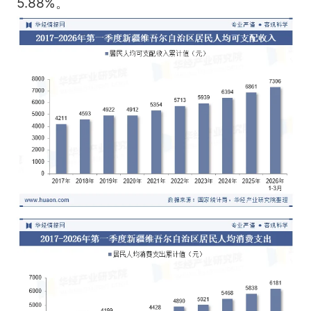
5.88%。