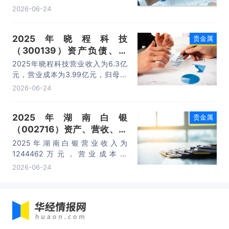
母公司净利润为49.34亿元，总资产
2026-06-24
为625.51亿元，净资产为303.27亿
元。
2025年晓程科技
贵金属
（300139）资产负债、营
收、成本利润及主营产品（黄
2025年晓程科技营业收入为6.3亿
金）数据统计
元，营业成本为3.99亿元，归母公
司净利润为15142.51万元，总资产
2026-06-24
为15.93亿元，净资产为11.72亿
元。
2025年湖南白银
贵金属
（002716）资产、营收、成
本利润及主营产品（白银、黄
2025年湖南白银营业收入为
金、电铅）数据统计
1244462万元，营业成本为
1203172万元，归母公司净利润为
2026-06-24
34018.53万元，总资产为
679985.3万元，净资产为
353517.9万元。