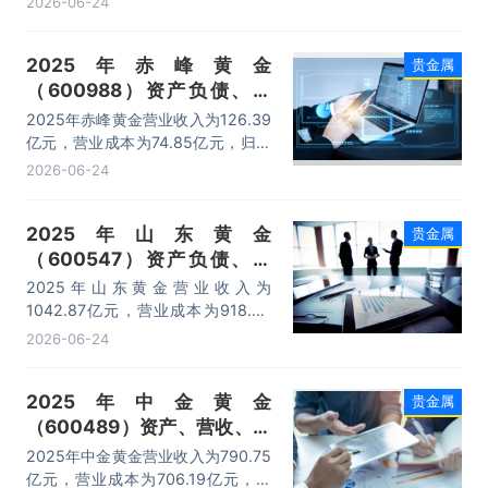
2026-06-24
产为143.67亿元，净资产为47.31亿
元。
2025年赤峰黄金
贵金属
（600988）资产负债、营
收、成本利润及主营产品（矿
2025年赤峰黄金营业收入为126.39
产金、电解铜）数据统计
亿元，营业成本为74.85亿元，归母
公司净利润为308236.8万元，总资
2026-06-24
产为249.81亿元，净资产为134.15
亿元。
2025年山东黄金
贵金属
（600547）资产负债、营
收、成本利润及主营产品（外
2025年山东黄金营业收入为
购金、自产金、成品金（小金
1042.87亿元，营业成本为918.54
条））数据统计
亿元，归母公司净利润为473939.3
2026-06-24
万元，总资产为1703.74亿元，净资
产为448.99亿元。
2025年中金黄金
贵金属
（600489）资产、营收、成
本利润及主营产品（金、铜）
2025年中金黄金营业收入为790.75
数据统计
亿元，营业成本为706.19亿元，归