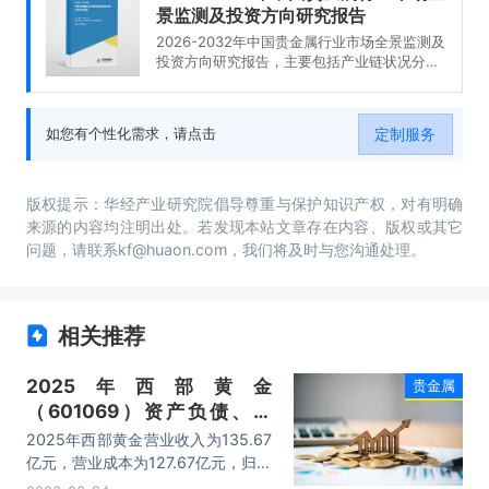
景监测及投资方向研究报告
2026-2032年中国贵金属行业市场全景监测及
投资方向研究报告，主要包括产业链状况分
析、宏观周期的关系、未来的投资机会、投资
发展战略及建议等内容。
定制服务
如您有个性化需求，请点击
版权提示：华经产业研究院倡导尊重与保护知识产权，对有明确
来源的内容均注明出处。若发现本站文章存在内容、版权或其它
问题，请联系kf@huaon.com，我们将及时与您沟通处理。
相关推荐
2025年西部黄金
贵金属
（601069）资产负债、营
收、成本利润及主营产品（黄
2025年西部黄金营业收入为135.67
金、外购金）数据统计
亿元，营业成本为127.67亿元，归母
公司净利润为47195.84万元，总资