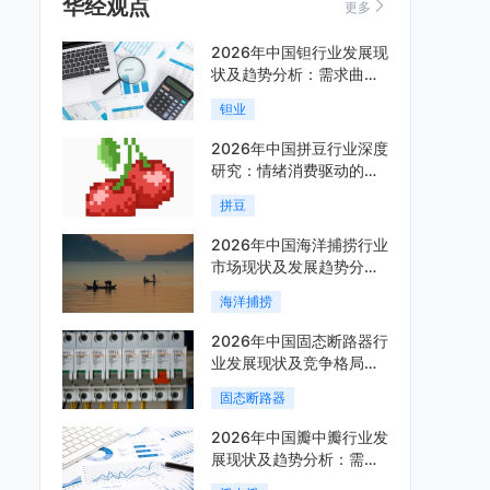
华经观点
更多
2026年中国钽行业发展现
状及趋势分析：需求曲线
陡峭与供给曲线平缓的博
钽业
弈加剧「图」
2026年中国拼豆行业深度
研究：情绪消费驱动的新
兴手工赛道「图」
拼豆
2026年中国海洋捕捞行业
市场现状及发展趋势分
析：科技赋能与智能化转
海洋捕捞
型加速「图」
2026年中国固态断路器行
业发展现状及竞争格局分
析：国际巨头领跑技术，
固态断路器
国内企业加速追赶「图」
2026年中国瓣中瓣行业发
展现状及趋势分析：需求
可持续释放，市场发展前