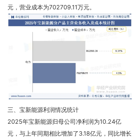
元，营业成本为702709.11万元。
三、宝新能源利润情况统计
2025年宝新能源归母公司净利润为10.24亿
元，与上年同期相比增加了3.18亿元，同比增长