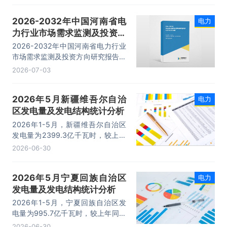
亿千瓦时、7.3亿千瓦时。
2026-2032年中国河南省电
电力
力行业市场需求监测及投资方
向研究报告
2026-2032年中国河南省电力行业
市场需求监测及投资方向研究报告，
主要包括优势企业关键性财务分析、
2026-07-03
运行局势分析、发展趋势预测分析、
投资机会与风险分析等内容。
2026年5月新疆维吾尔自治
电力
区发电量及发电结构统计分析
2026年1-5月，新疆维吾尔自治区
发电量为2399.3亿千瓦时，较上年
同期相比增长了212.1亿千瓦时，同
2026-06-30
比增长8.1%，其中：水力、风力、
火力及太阳能发电量分别为：106.3
2026年5月宁夏回族自治区
电力
亿千瓦时、375.5亿千瓦时、
发电量及发电结构统计分析
1649.8亿千瓦时、267.7亿千瓦时。
2026年1-5月，宁夏回族自治区发
电量为995.7亿千瓦时，较上年同期
相比增长了34.6亿千瓦时，同比增
2026-06-30