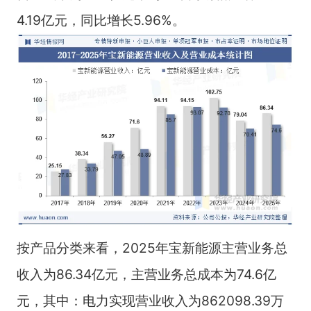
4.19亿元，同比增长5.96%。
按产品分类来看，2025年宝新能源主营业务总
收入为86.34亿元，主营业务总成本为74.6亿
元，其中：电力实现营业收入为862098.39万