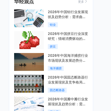
华经观点
更多
2026年中国钽行业发展现
状及趋势分析：需求曲线
陡峭与供给曲线平缓的博
钽业
弈加剧「图」
2026年中国拼豆行业深度
研究：情绪消费驱动的新
兴手工赛道「图」
拼豆
2026年中国海洋捕捞行业
市场现状及发展趋势分
析：科技赋能与智能化转
海洋捕捞
型加速「图」
2026年中国固态断路器行
业发展现状及竞争格局分
析：国际巨头领跑技术，
固态断路器
国内企业加速追赶「图」
2026年中国瓣中瓣行业发
展现状及趋势分析：需求
可持续释放，市场发展前