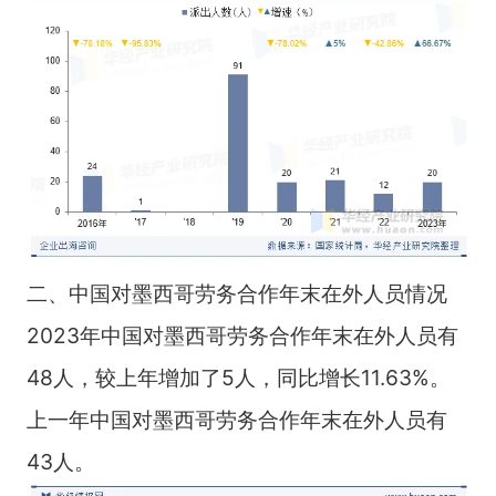
二、中国对墨西哥劳务合作年末在外人员情况
2023年中国对墨西哥劳务合作年末在外人员有
48人，较上年增加了5人，同比增长11.63%。
上一年中国对墨西哥劳务合作年末在外人员有
43人。