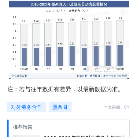
注：若与往年数据有差异，以最新数据为准。
对外劳务合作
墨西哥
本文采编：CY
推荐报告