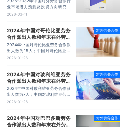
2026-2032年中国对外劳务合作行
业市场潜力预测及投资方向研究报
告，主要包括行业上下游分析及其影
2026-03-11
响、发展及投资前景预测分析、投资
风险分析、发展策略及投资建议分析
2024年中国对哥伦比亚劳务
对外劳务合作
等内容。
合作派出人数和年末在外劳务
人员情况统计
2024年中国对哥伦比亚劳务合作派
出人数为15人；中国对哥伦比亚劳
务合作年末在外人员有14人。2024
2026-01-26
年哥伦比亚劳动力总数为2682.17万
人，占总人口的百分比为50.72%。
2024年中国对玻利维亚劳务
对外劳务合作
合作派出人数和年末在外劳务
人员情况统计
2024年中国对玻利维亚劳务合作派
出人数为7人；中国对玻利维亚劳务
合作年末在外人员有119人。2024
2026-01-26
年玻利维亚劳动力总数为685.93万
人，占总人口的百分比为55.26%。
2024年中国对巴巴多斯劳务
对外劳务合作
合作派出人数和年末在外劳务