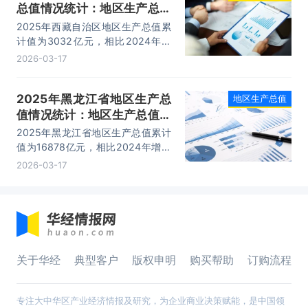
总值情况统计：地区生产总值
累计值3032亿元，位列全国
2025年西藏自治区地区生产总值累
第31名
计值为3032亿元，相比2024年增
加了267亿元，地区生产总值指数为
2026-03-17
107%；西藏自治区位列全国第31
名，占全国比重的0.22%。
2025年黑龙江省地区生产总
地区生产总值
值情况统计：地区生产总值累
计值16878亿元，位列全国第
2025年黑龙江省地区生产总值累计
25名
值为16878亿元，相比2024年增加
了401亿元，地区生产总值指数为
2026-03-17
104.2%；黑龙江省位列全国第25
名，占全国比重的1.21%。
关于华经
典型客户
版权申明
购买帮助
订购流程
专注大中华区产业经济情报及研究，为企业商业决策赋能，是中国领