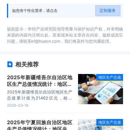
定制服务
如您有个性化需求，请点击
版权提示：华经产业研究院倡导尊重与保护知识产权，对有明确
来源的内容均注明出处。若发现本站文章存在内容、版权或其它
问题，请联系kf@huaon.com，我们将及时与您沟通处理。
相关推荐
2025年新疆维吾尔自治区地
地区生产总值
区生产总值情况统计：地区生
产总值累计值21462亿元，位
2025年新疆维吾尔自治区地区生产
列全国第23名
总值累计值为21462亿元，相比
2024年增加了928亿元，地区生产
2026-03-18
总值指数为105.5%；新疆维吾尔自
治区位列全国第23名，占全国比重
2025年宁夏回族自治区地区
地区生产总值
的1.54%。
生产总值情况统计：地区生产