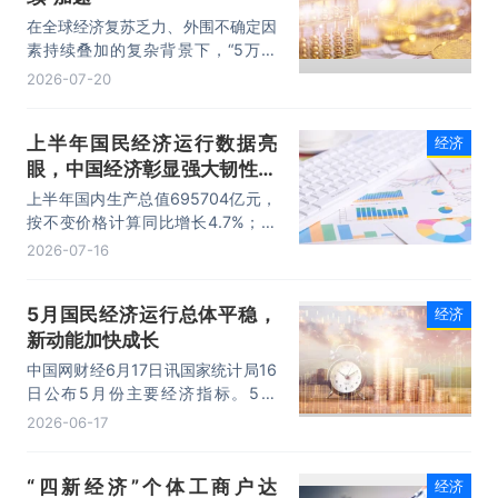
务方向延伸。
在全球经济复苏乏力、外围不确定因
素持续叠加的复杂背景下，“5万亿
＋”超大经济体量的上海能交出这份
2026-07-20
稳中有进的成绩单殊为不易。仔细品
读半年报中的数据，我们看到的并不
上半年国民经济运行数据亮
经济
是传统路径下的周期反弹，而是强大
眼，中国经济彰显强大韧性和
韧性铺就的厚实底色，以及深度转型
带来的澎湃动能。
活力
上半年国内生产总值695704亿元，
按不变价格计算同比增长4.7%；全
国规模以上工业增加值同比增长
2026-07-16
5.4%；服务业对经济增长贡献率达
66.1%……一系列亮眼数据，勾勒出
5月国民经济运行总体平稳，
经济
含金量十足的中国经济半年答卷。
新动能加快成长
中国网财经6月17日讯国家统计局16
日公布5月份主要经济指标。5月
份，各地区各部门认真落实更加积极
2026-06-17
有为的宏观政策，有效应对外部冲击
挑战，国民经济延续总体平稳、向新
“四新经济”个体工商户达
经济
向优的发展态势。