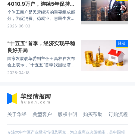
4010.9万户，连续5年保持增
长态势，触网经济的个体工商
个体工商户是民营经济的重要组成部
户达到1900万户
分，为促消费、稳就业、惠民生发挥
了重要作用。市场监管总局近日公布
2026-06-03
的数据显示，截至2025年底，我国
“四新经济”个体工商户达到4010.9万
“十五五”首季，经济实现平稳
经济
户，连续5年保持增长态势；触网经
良好开局
济的个体工商户达到1900万户。
国家发展改革委副主任王昌林在发布
会上表示，“十五五”首季我国经济起
步平稳、稳中有进、开局良好。下一
2026-04-18
步，要按照党中央、国务院决策部
署，深入实施“十五五”规划纲要，推
动国家级专项规划出台，加快推进
109项重大工程项目实施，不断巩固
拓展经济稳中向好的态势，确保顺利
完成经济社会发展主要目标任务。
关于华经
典型客户
版权申明
购买帮助
订购流程
专注大中华区产业经济情报及研究，为企业商业决策赋能，是中国领