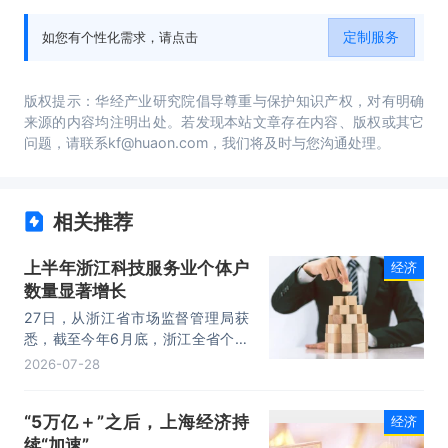
析、投资分析前景预测分析等内容。
定制服务
如您有个性化需求，请点击
版权提示：华经产业研究院倡导尊重与保护知识产权，对有明确
来源的内容均注明出处。若发现本站文章存在内容、版权或其它
问题，请联系kf@huaon.com，我们将及时与您沟通处理。
相关推荐
上半年浙江科技服务业个体户
经济
数量显著增长
27日，从浙江省市场监督管理局获
悉，截至今年6月底，浙江全省个体
工商户在册总量达728.06万户，其
2026-07-28
中科学研究和技术服务业发展迅速，
连续6个月位居各行业增幅榜首，且
“5万亿＋”之后，上海经济持
经济
增幅呈逐月上升态势。浙江个体经济
续“加速”
正从传统的“卖货模式”向专业技能服