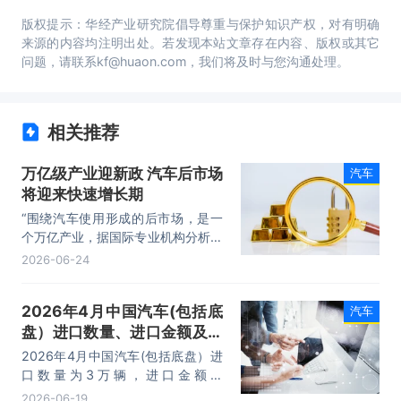
版权提示：华经产业研究院倡导尊重与保护知识产权，对有明确
来源的内容均注明出处。若发现本站文章存在内容、版权或其它
问题，请联系kf@huaon.com，我们将及时与您沟通处理。
相关推荐
万亿级产业迎新政 汽车后市场
汽车
将迎来快速增长期
“围绕汽车使用形成的后市场，是一
个万亿产业，据国际专业机构分析，
全球汽车后市场规模已经突破一万亿
2026-06-24
美元，预计2026年亚太地区将成为
全球最大的区域市场。”
2026年4月中国汽车(包括底
汽车
盘）进口数量、进口金额及进
口均价统计分析
2026年4月中国汽车(包括底盘）进
口数量为3万辆，进口金额为
131120.1万美元，进口均价为
2026-06-19