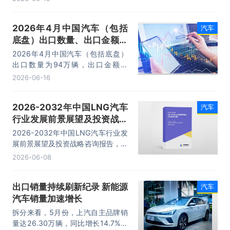
43706.7美元/辆。
2026年4月中国汽车（包括
汽车
底盘）出口数量、出口金额及
出口均价统计分析
2026年4月中国汽车（包括底盘）
出口数量为94万辆，出口金额为
1609616.4万美元，出口均价为
2026-06-16
17123.6美元/辆。
2026-2032年中国LNG汽车
汽车
行业发展前景展望及投资战略
咨询报告
2026-2032年中国LNG汽车行业发
展前景展望及投资战略咨询报告，主
要包括产业投资分析、相关产业走势
2026-06-08
分析、风险趋势预测与对策、发展趋
势研究分析等内容。
出口销量持续刷新纪录 新能源
汽车
汽车销量加速增长
拆分来看，5月份，上汽自主品牌销
量达26.30万辆，同比增长14.7%；