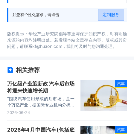
析、相关产业走势分析、风险趋势预测与对
策、发展趋势研究分析等内容。
定制服务
如您有个性化需求，请点击
版权提示：华经产业研究院倡导尊重与保护知识产权，对有明确
来源的内容均注明出处。若发现本站文章存在内容、版权或其它
问题，请联系kf@huaon.com，我们将及时与您沟通处理。
相关推荐
万亿级产业迎新政 汽车后市场
汽车
将迎来快速增长期
“围绕汽车使用形成的后市场，是一
个万亿产业，据国际专业机构分析，
全球汽车后市场规模已经突破一万亿
2026-06-24
美元，预计2026年亚太地区将成为
全球最大的区域市场。”
2026年4月中国汽车(包括底
汽车