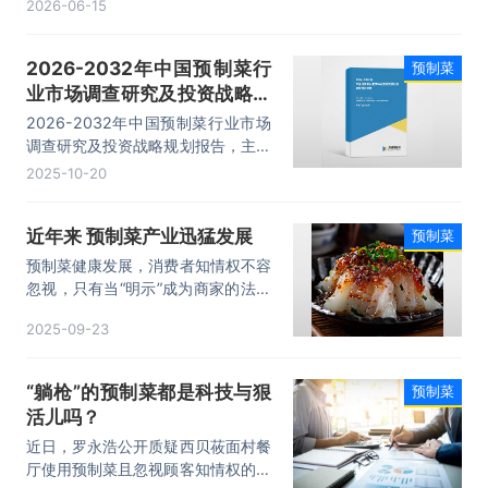
2026-06-15
险分析、投资分析、发展趋势预测等
内容。
2026-2032年中国预制菜行
预制菜
业市场调查研究及投资战略规
划报告
2026-2032年中国预制菜行业市场
调查研究及投资战略规划报告，主要
包括行业细分消费市场发展状况、重
2025-10-20
点企业分析、市场前景预测及发展趋
势预判、投资战略规划策略及建议等
近年来 预制菜产业迅猛发展
预制菜
内容。
预制菜健康发展，消费者知情权不容
忽视，只有当“明示”成为商家的法定
义务，消费者的知情权和选择权才能
2025-09-23
真正落地，餐饮业也将告别“模糊营
销”，进入品质与品牌竞争的新阶
段。
“躺枪”的预制菜都是科技与狠
预制菜
活儿吗？
近日，罗永浩公开质疑西贝莜面村餐
厅使用预制菜且忽视顾客知情权的讨