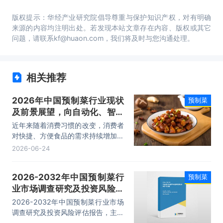
版权提示：华经产业研究院倡导尊重与保护知识产权，对有明确
来源的内容均注明出处。若发现本站文章存在内容、版权或其它
问题，请联系kf@huaon.com，我们将及时与您沟通处理。
相关推荐
2026年中国预制菜行业现状
预制菜
及前景展望，向自动化、智能
化、绿色化、高效化方向发展
近年来随着消费习惯的改变，消费者
「图」
对快捷、方便食品的需求持续增加，
追求效率、产品种类多样化，加上多
2026-06-24
元化的销售渠道及政府政策支持和生
产技术的提升，多重利好条件叠加，
2026-2032年中国预制菜行
预制菜
持续拉动预制菜产业稳步扩张。数据
业市场调查研究及投资风险评
显示，2024年中国预制菜市场规模
已达到5354亿元，同比增长
估报告
2026-2032年中国预制菜行业市场
3.66%。
调查研究及投资风险评估报告，主要
包括行业重点企业经营分析、竞争风