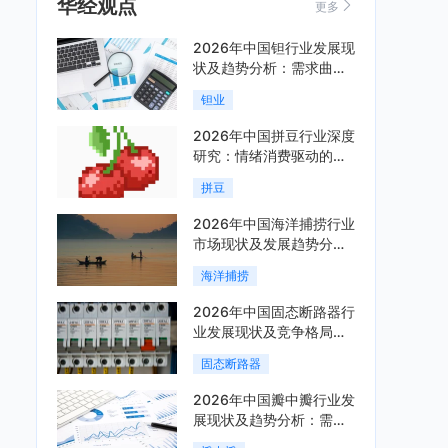
华经观点
更多
2026年中国钽行业发展现
状及趋势分析：需求曲线
陡峭与供给曲线平缓的博
钽业
弈加剧「图」
2026年中国拼豆行业深度
研究：情绪消费驱动的新
兴手工赛道「图」
拼豆
2026年中国海洋捕捞行业
市场现状及发展趋势分
析：科技赋能与智能化转
海洋捕捞
型加速「图」
2026年中国固态断路器行
业发展现状及竞争格局分
析：国际巨头领跑技术，
固态断路器
国内企业加速追赶「图」
2026年中国瓣中瓣行业发
展现状及趋势分析：需求
可持续释放，市场发展前