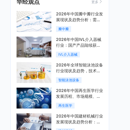
华经观点
更多
2026年中国瓣中瓣行业发
展现状及趋势分析：需求
可持续释放，市场发展前
瓣中瓣
景良好「图」
2026年中国IVL介入器械
行业：国产产品陆续获
批，市场将进入持续高增
IVL介入器械
长阶段「图」
2026年全球智能泳池设备
行业现状及趋势，技术端
朝着系统集成、绿色节能
智能泳池设备
方向迭代「图」
2026年中国再生医学行业
发展历程、市场规模、相
关政策、产业链、竞争格
再生医学
局及发展潜力分析「图」
2026年中国建材机械行业
发展现状及趋势分析：企
业加速向“装备+系统+服