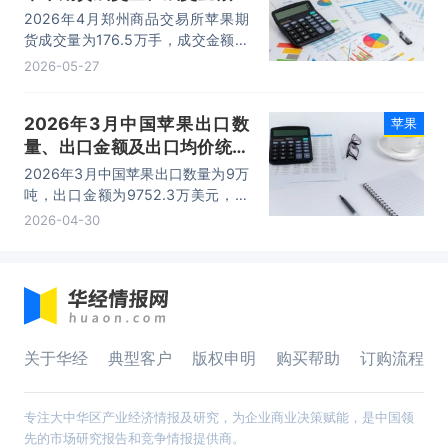
成交均价统计
2026年4月郑州商品交易所苹果期
货成交量为176.5万手，成交金额为
1465.88亿元，成交均价为8.31万
2026-05-27
元/手。
2026年3月中国苹果出口数
苹果
量、出口金额及出口均价统计
分析
2026年3月中国苹果出口数量为9万
吨，出口金额为9752.3万美元，出
口均价为1083.6美元/吨。
2026-04-30
关于华经
典型客户
版权申明
购买帮助
订购流程
专注大中华区产业经济情报及研究，为企业商业决策赋能，是中国领
先的市场研究报告和竞争情报提供商。