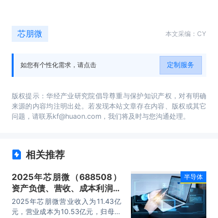
芯朋微
本文采编：CY
定制服务
如您有个性化需求，请点击
版权提示：华经产业研究院倡导尊重与保护知识产权，对有明确
来源的内容均注明出处。若发现本站文章存在内容、版权或其它
问题，请联系kf@huaon.com，我们将及时与您沟通处理。
相关推荐
2025年芯朋微（688508）
半导体
资产负债、营收、成本利润及
主营产品（家用电器类芯片、
2025年芯朋微营业收入为11.43亿
工控功率类芯片、标准电源类
元，营业成本为10.53亿元，归母公