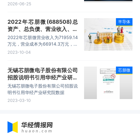
芯片）数据统计
司净利润为18630.04万元，总资产
2026-06-25
为33.08亿元，净资产为27.26亿
元。
2022年芯朋微(688508)总
半导体
资产、总负债、营业收入、营
业成本及净利润统计
2022年芯朋微营业收入为71959.14
万元，营业成本为66914.3万元，归
母公司净利润为8984.44万元，总
2023-10-04
资产为172014.02万元，净资产为
147072.6万元。
无锡芯朋微电子股份有限公司
芯朋微
招股说明书引用华经产业研究
院数据
无锡芯朋微电子股份有限公司招股说
明书引用华经产业研究院数据
2023-03-10