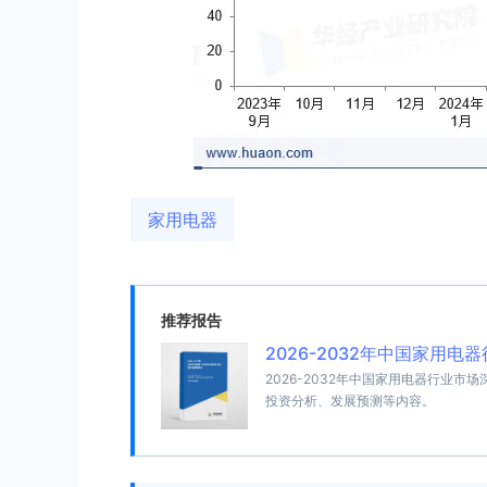
家用电器
推荐报告
2026-2032年中国家用
2026-2032年中国家用电器行业
投资分析、发展预测等内容。