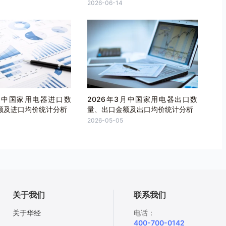
2026-06-14
3月中国家用电器进口数
2026年3月中国家用电器出口数
额及进口均价统计分析
量、出口金额及出口均价统计分析
2026-05-05
关于我们
联系我们
关于华经
电话：
400-700-0142