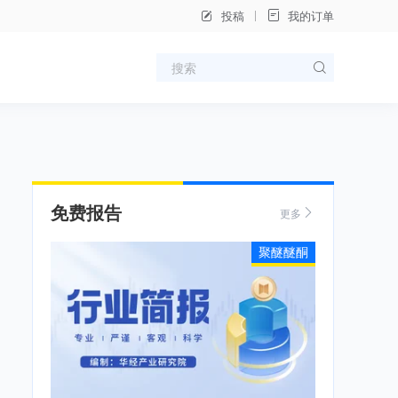
投稿
我的订单
免费报告
更多
聚醚醚酮