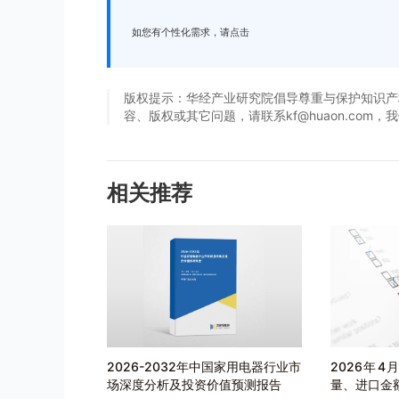
如您有个性化需求，请点击
版权提示：华经产业研究院倡导尊重与保护知识产
容、版权或其它问题，请联系kf@huaon.com
相关推荐
2026-2032年中国家用电器行业市
2026年
场深度分析及投资价值预测报告
量、进口金