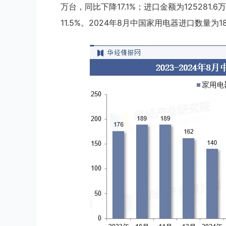
万台，同比下降17.1%；进口金额为125281.
11.5%。2024年8月中国家用电器进口数量为1