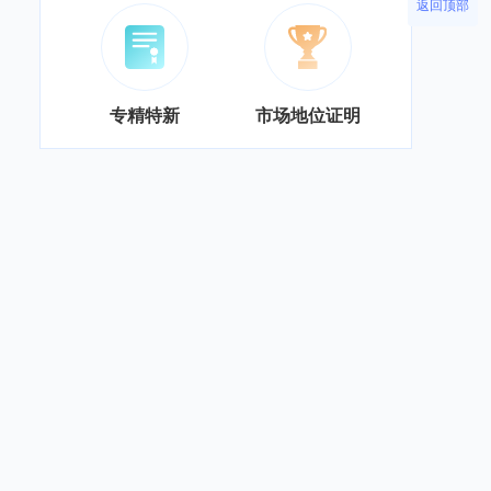
返回顶部
专精特新
市场地位证明