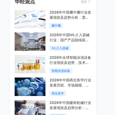
华经观点
更多
2026年中国瓣中瓣行业发
展现状及趋势分析：需求
可持续释放，市场发展前
瓣中瓣
景良好「图」
2026年中国IVL介入器械
行业：国产产品陆续获
批，市场将进入持续高增
IVL介入器械
长阶段「图」
2026年全球智能泳池设备
行业现状及趋势，技术端
朝着系统集成、绿色节能
智能泳池设备
方向迭代「图」
2026年中国再生医学行业
发展历程、市场规模、相
关政策、产业链、竞争格
再生医学
局及发展潜力分析「图」
2026年中国建材机械行业
发展现状及趋势分析：企
业加速向“装备+系统+服