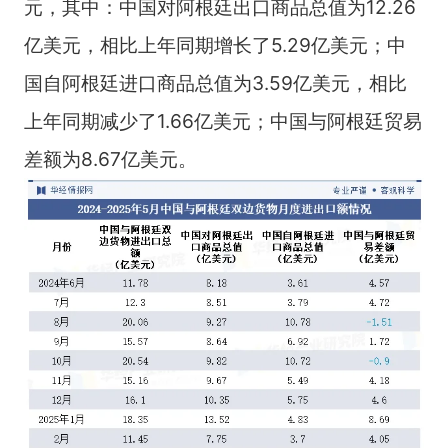
元，其中：中国对阿根廷出口商品总值为12.26
亿美元，相比上年同期增长了5.29亿美元；中
国自阿根廷进口商品总值为3.59亿美元，相比
上年同期减少了1.66亿美元；中国与阿根廷贸易
差额为8.67亿美元。