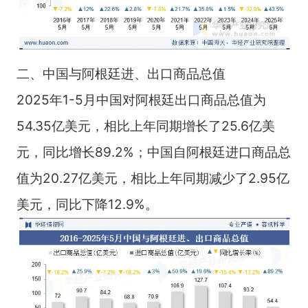
二、中国与阿根廷进、出口商品总值
2025年1-5月中国对阿根廷出口商品总值为
54.35亿美元，相比上年同期增长了25.6亿美
元，同比增长89.2%；中国自阿根廷进口商品总
值为20.27亿美元，相比上年同期减少了2.95亿
美元，同比下降12.9%。