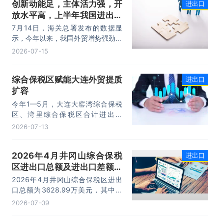
创新动能足，主体活力强，开
进出口
进口规模均创历史同期新高，外贸运
放水平高，上半年我国进出口
行呈现“稳中有进，进中提质”的良好
态势。
规模首次突破25万亿元
7月14日，海关总署发布的数据显
示，今年以来，我国外贸增势强劲、
走势稳健。据海关统计，今年上半
2026-07-15
年，我国货物贸易进出口25.47万亿
元，同比增长16.9%。其中，出口
综合保税区赋能大连外贸提质
进出口
14.73万亿元，增长13.4%，进口
扩容
10.74万亿元，增长22.1%。
今年1—5月，大连大窑湾综合保税
区、湾里综合保税区合计进出口
332.22亿元，同比增长21%，占大
2026-07-13
连市外贸总值的16.2%，综合保税区
已成为服务大连外贸发展的重要平
2026年4月井冈山综合保税
进出口
台。
区进出口总额及进出口差额统
计分析
2026年4月井冈山综合保税区进出
口总额为3628.99万美元，其中：
出口额为1562.95万美元，进口额为
2026-07-09
2066.04万美元，进出口差额