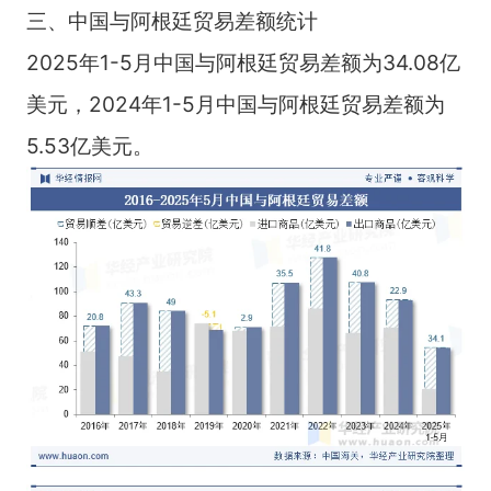
三、中国与阿根廷贸易差额统计
2025年1-5月中国与阿根廷贸易差额为34.08亿
美元，2024年1-5月中国与阿根廷贸易差额为
5.53亿美元。