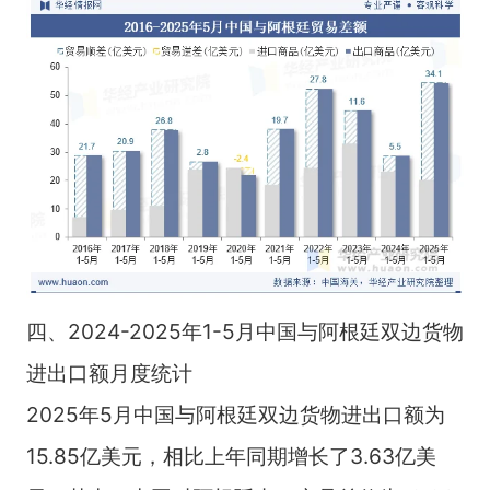
四、2024-2025年1-5月中国与阿根廷双边货物
进出口额月度统计
2025年5月中国与阿根廷双边货物进出口额为
15.85亿美元，相比上年同期增长了3.63亿美