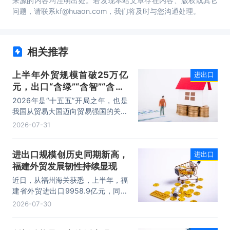
来源的内容均注明出处。若发现本站文章存在内容、版权或其它
问题，请联系kf@huaon.com，我们将及时与您沟通处理。
相关推荐
上半年外贸规模首破25万亿
进出口
元，出口“含绿”“含智”“含新”
量稳步攀升
2026年是“十五五”开局之年，也是
我国从贸易大国迈向贸易强国的关键
时期。上半年，我国进出口规模历史
2026-07-31
性突破25万亿元，实现良好开局。
其中，以集成电路、新能源、机电产
进出口规模创历史同期新高，
进出口
品为代表的高附加值产品出口占比显
福建外贸发展韧性持续显现
著提升，成为外贸提质增效的核心引
擎，为加快建设贸易强国注入了强劲
近日，从福州海关获悉，上半年，福
动力。
建省外贸进出口9958.9亿元，同比
增长8.2%。其中，出口5740.1亿
2026-07-30
元，同比增长1.7%；进口4218.8亿
元，同比增长18.5%。进出口规模和