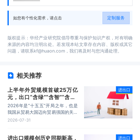
分析，2020-2025年中国进出口贸易行业发展
前景分析与预测，2020-2025年中国进出口贸
易行业投资风险与营销分析，2020-2025年中
定制服务
如您有个性化需求，请点击
国进出口贸易行业发展战略及规划建议。
版权提示：华经产业研究院倡导尊重与保护知识产权，对有明确
来源的内容均注明出处。若发现本站文章存在内容、版权或其它
问题，请联系kf@huaon.com，我们将及时与您沟通处理。
相关推荐
上半年外贸规模首破25万亿
进出口
元，出口“含绿”“含智”“含新”
量稳步攀升
2026年是“十五五”开局之年，也是
我国从贸易大国迈向贸易强国的关键
时期。上半年，我国进出口规模历史
2026-07-31
性突破25万亿元，实现良好开局。
其中，以集成电路、新能源、机电产
进出口规模创历史同期新高，
进出口
品为代表的高附加值产品出口占比显