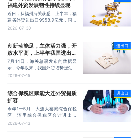
福建外贸发展韧性持续显现
著提升，成为外贸提质增效的核心引
擎，为加快建设贸易强国注入了强劲
近日，从福州海关获悉，上半年，福
动力。
建省外贸进出口9958.9亿元，同比
增长8.2%。其中，出口5740.1亿
2026-07-30
元，同比增长1.7%；进口4218.8亿
元，同比增长18.5%。进出口规模和
创新动能足，主体活力强，开
进出口
进口规模均创历史同期新高，外贸运
放水平高，上半年我国进出口
行呈现“稳中有进，进中提质”的良好
态势。
规模首次突破25万亿元
7月14日，海关总署发布的数据显
示，今年以来，我国外贸增势强劲、
走势稳健。据海关统计，今年上半
2026-07-15
年，我国货物贸易进出口25.47万亿
元，同比增长16.9%。其中，出口
综合保税区赋能大连外贸提质
进出口
14.73万亿元，增长13.4%，进口
扩容
10.74万亿元，增长22.1%。
今年1—5月，大连大窑湾综合保税
区、湾里综合保税区合计进出口
332.22亿元，同比增长21%，占大
2026-07-13
连市外贸总值的16.2%，综合保税区
已成为服务大连外贸发展的重要平