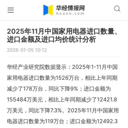
2025年11月中国家用电器进口数量、
进口金额及进口均价统计分析
2026-01-05 10:12
华经产业研究院数据显示：2025年1-11月中国
家用电器进口数量为1526万台，相比上年同期
减少了178万台，同比下降9%；进口金额为
155484万美元，相比上年同期减少了12421.8
万美元，同比下降7.3%。2025年11月中国家用
电器进口数量为119万台；进口金额为12492.3