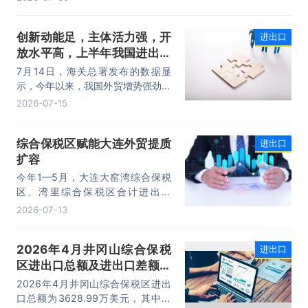
元，同比增长1.7%；进口4218.8亿
元，同比增长18.5%。进出口规模和
创新动能足，主体活力强，开
进出口
进口规模均创历史同期新高，外贸运
放水平高，上半年我国进出口
行呈现“稳中有进，进中提质”的良好
态势。
规模首次突破25万亿元
7月14日，海关总署发布的数据显
示，今年以来，我国外贸增势强劲、
走势稳健。据海关统计，今年上半
2026-07-15
年，我国货物贸易进出口25.47万亿
元，同比增长16.9%。其中，出口
综合保税区赋能大连外贸提质
进出口
14.73万亿元，增长13.4%，进口
扩容
10.74万亿元，增长22.1%。
今年1—5月，大连大窑湾综合保税
区、湾里综合保税区合计进出口
332.22亿元，同比增长21%，占大
2026-07-13
连市外贸总值的16.2%，综合保税区
已成为服务大连外贸发展的重要平
2026年4月井冈山综合保税
进出口
台。
区进出口总额及进出口差额统
计分析
2026年4月井冈山综合保税区进出
口总额为3628.99万美元，其中：