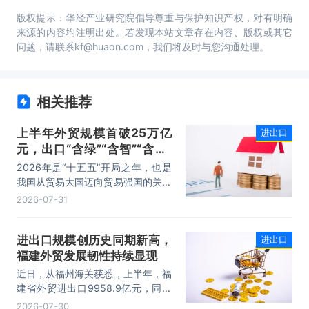
版权提示：华经产业研究院倡导尊重与保护知识产权，对有明确
来源的内容均注明出处。若发现本站文章存在内容、版权或其它
问题，请联系kf@huaon.com，我们将及时与您沟通处理。
相关推荐
上半年外贸规模首破25万亿
进出口
元，出口“含绿”“含智”“含新”
量稳步攀升
2026年是“十五五”开局之年，也是
我国从贸易大国迈向贸易强国的关键
时期。上半年，我国进出口规模历史
2026-07-31
性突破25万亿元，实现良好开局。
其中，以集成电路、新能源、机电产
进出口规模创历史同期新高，
进出口
品为代表的高附加值产品出口占比显
福建外贸发展韧性持续显现
著提升，成为外贸提质增效的核心引
擎，为加快建设贸易强国注入了强劲
近日，从福州海关获悉，上半年，福
动力。
建省外贸进出口9958.9亿元，同比
增长8.2%。其中，出口5740.1亿
2026-07-30