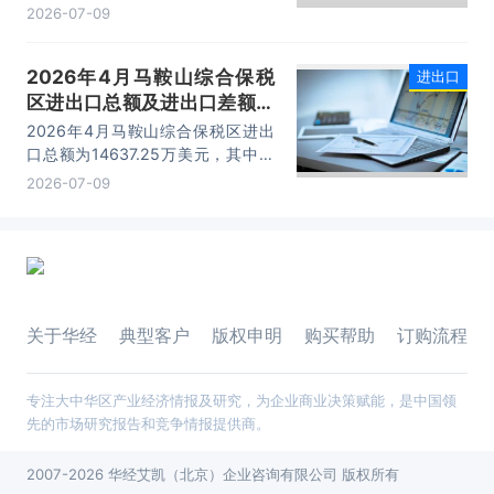
出口额为1562.95万美元，进口额为
2026-07-09
2066.04万美元，进出口差额
为-503.09万美元。
2026年4月马鞍山综合保税
进出口
区进出口总额及进出口差额统
计分析
2026年4月马鞍山综合保税区进出
口总额为14637.25万美元，其中：
出口额为14365.71万美元，进口额
2026-07-09
为271.54万美元，进出口差额为
14094.17万美元。
关于华经
典型客户
版权申明
购买帮助
订购流程
专注大中华区产业经济情报及研究，为企业商业决策赋能，是中国领
先的市场研究报告和竞争情报提供商。
2007-2026 华经艾凯（北京）企业咨询有限公司 版权所有