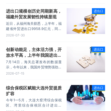
性突破25万亿元，实现良好开局。
其中，以集成电路、新能源、机电产
进出口规模创历史同期新高，
进出口
品为代表的高附加值产品出口占比显
福建外贸发展韧性持续显现
著提升，成为外贸提质增效的核心引
擎，为加快建设贸易强国注入了强劲
近日，从福州海关获悉，上半年，福
动力。
建省外贸进出口9958.9亿元，同比
增长8.2%。其中，出口5740.1亿
2026-07-30
元，同比增长1.7%；进口4218.8亿
元，同比增长18.5%。进出口规模和
创新动能足，主体活力强，开
进出口
进口规模均创历史同期新高，外贸运
放水平高，上半年我国进出口
行呈现“稳中有进，进中提质”的良好
态势。
规模首次突破25万亿元
7月14日，海关总署发布的数据显
示，今年以来，我国外贸增势强劲、
走势稳健。据海关统计，今年上半
2026-07-15
年，我国货物贸易进出口25.47万亿
元，同比增长16.9%。其中，出口
综合保税区赋能大连外贸提质
进出口
14.73万亿元，增长13.4%，进口
扩容
10.74万亿元，增长22.1%。
今年1—5月，大连大窑湾综合保税
区、湾里综合保税区合计进出口
332.22亿元，同比增长21%，占大