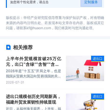
定制服务
如您有个性化需求，请点击
国进出口贸易行业发展战略及规划建议。
版权提示：华经产业研究院倡导尊重与保护知识产权，对有明确
来源的内容均注明出处。若发现本站文章存在内容、版权或其它
问题，请联系kf@huaon.com，我们将及时与您沟通处理。
相关推荐
上半年外贸规模首破25万亿
进出口
元，出口“含绿”“含智”“含新”
量稳步攀升
2026年是“十五五”开局之年，也是
我国从贸易大国迈向贸易强国的关键
时期。上半年，我国进出口规模历史
2026-07-31
性突破25万亿元，实现良好开局。
其中，以集成电路、新能源、机电产
进出口规模创历史同期新高，
进出口
品为代表的高附加值产品出口占比显
福建外贸发展韧性持续显现
著提升，成为外贸提质增效的核心引
擎，为加快建设贸易强国注入了强劲
近日，从福州海关获悉，上半年，福