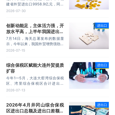
动力。
建省外贸进出口9958.9亿元，同比
增长8.2%。其中，出口5740.1亿
2026-07-30
元，同比增长1.7%；进口4218.8亿
元，同比增长18.5%。进出口规模和
创新动能足，主体活力强，开
进出口
进口规模均创历史同期新高，外贸运
放水平高，上半年我国进出口
行呈现“稳中有进，进中提质”的良好
态势。
规模首次突破25万亿元
7月14日，海关总署发布的数据显
示，今年以来，我国外贸增势强劲、
走势稳健。据海关统计，今年上半
2026-07-15
年，我国货物贸易进出口25.47万亿
元，同比增长16.9%。其中，出口
综合保税区赋能大连外贸提质
进出口
14.73万亿元，增长13.4%，进口
扩容
10.74万亿元，增长22.1%。
今年1—5月，大连大窑湾综合保税
区、湾里综合保税区合计进出口
332.22亿元，同比增长21%，占大
2026-07-13
连市外贸总值的16.2%，综合保税区
已成为服务大连外贸发展的重要平
2026年4月井冈山综合保税
进出口
台。
区进出口总额及进出口差额统