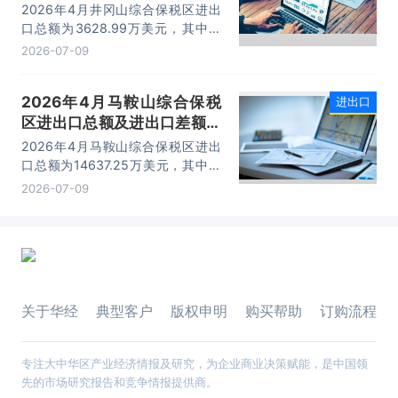
计分析
2026年4月井冈山综合保税区进出
口总额为3628.99万美元，其中：
出口额为1562.95万美元，进口额为
2026-07-09
2066.04万美元，进出口差额
为-503.09万美元。
2026年4月马鞍山综合保税
进出口
区进出口总额及进出口差额统
计分析
2026年4月马鞍山综合保税区进出
口总额为14637.25万美元，其中：
出口额为14365.71万美元，进口额
2026-07-09
为271.54万美元，进出口差额为
14094.17万美元。
关于华经
典型客户
版权申明
购买帮助
订购流程
专注大中华区产业经济情报及研究，为企业商业决策赋能，是中国领
先的市场研究报告和竞争情报提供商。