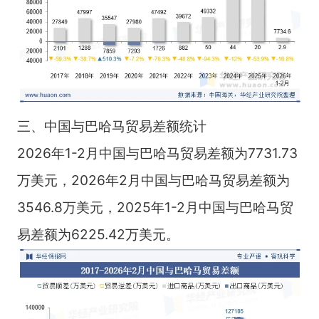
三、中国与巴哈马贸易差额统计
2026年1-2月中国与巴哈马贸易差额为7731.73
万美元，2026年2月中国与巴哈马贸易差额为
3546.8万美元，2025年1-2月中国与巴哈马贸
易差额为6225.42万美元。