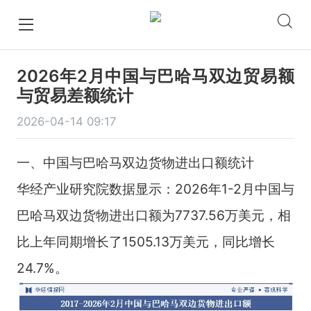
2026年2月中国与巴哈马双边贸易额
与贸易差额统计
2026-04-14 09:17
一、中国与巴哈马双边货物进出口额统计
华经产业研究院数据显示：2026年1-2月中国与
巴哈马双边货物进出口额为7737.56万美元，相
比上年同期增长了1505.13万美元，同比增长
24.7%。