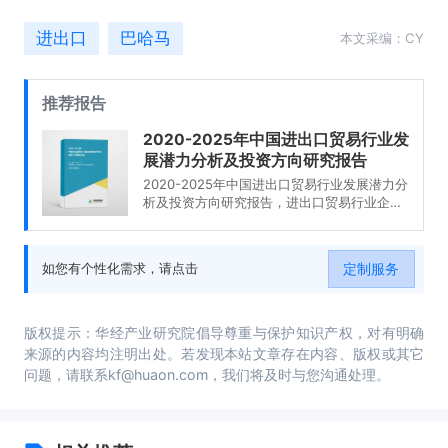
进出口
巴哈马
本文采编：CY
推荐报告
2020-2025年中国进出口贸易行业发
展潜力分析及投资方向研究报告
2020-2025年中国进出口贸易行业发展潜力分
析及投资方向研究报告，进出口贸易行业企业
分析，2020-2025年中国进出口贸易行业发展
前景分析与预测，2020-2025年中国进出口贸
易行业投资风险与营销分析，2020-2025年中
定制服务
如您有个性化需求，请点击
国进出口贸易行业发展战略及规划建议。
版权提示：华经产业研究院倡导尊重与保护知识产权，对有明确
来源的内容均注明出处。若发现本站文章存在内容、版权或其它
问题，请联系kf@huaon.com，我们将及时与您沟通处理。