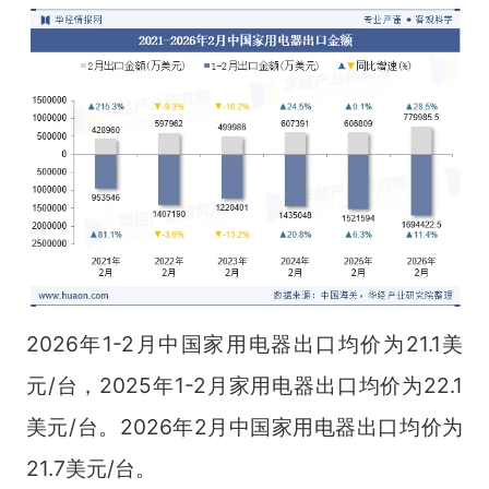
2026年1-2月中国家用电器出口均价为21.1美
元/台，2025年1-2月家用电器出口均价为22.1
美元/台。2026年2月中国家用电器出口均价为
21.7美元/台。