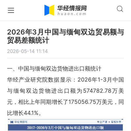
2026年3月中国与缅甸双边贸易额与
贸易差额统计
2026-05-14 11:14
一、中国与缅甸双边货物进出口额统计
华经产业研究院数据显示：2026年1-3月中国
与缅甸双边货物进出口额为574782.78万美
元，相比上年同期增长了175056.75万美元，同
比增长44.1%。