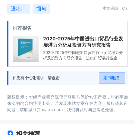
进出口
缅甸
本文采编：CY
推荐报告
2020-2025年中国进出口贸易行业发
展潜力分析及投资方向研究报告
2020-2025年中国进出口贸易行业发展潜力分
析及投资方向研究报告，进出口贸易行业企业
分析，2020-2025年中国进出口贸易行业发展
前景分析与预测，2020-2025年中国进出口贸
易行业投资风险与营销分析，2020-2025年中
定制服务
如您有个性化需求，请点击
国进出口贸易行业发展战略及规划建议。
版权提示：华经产业研究院倡导尊重与保护知识产权，对有明确
来源的内容均注明出处。若发现本站文章存在内容、版权或其它
问题，请联系kf@huaon.com，我们将及时与您沟通处理。
相关推荐