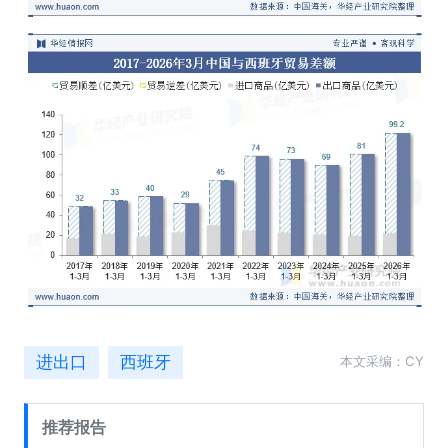
进出口
西班牙
本文采编：CY
推荐报告