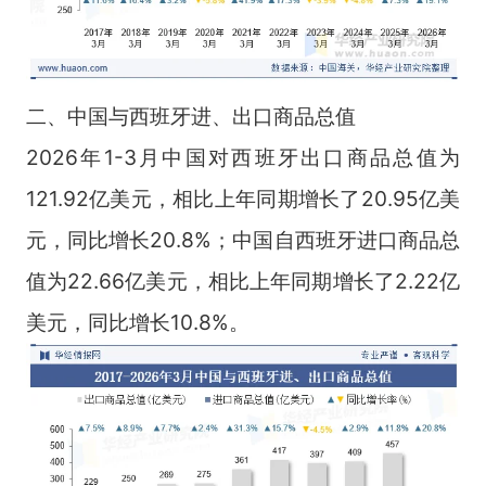
二、中国与西班牙进、出口商品总值
2026年1-3月中国对西班牙出口商品总值为
121.92亿美元，相比上年同期增长了20.95亿美
元，同比增长20.8%；中国自西班牙进口商品总
值为22.66亿美元，相比上年同期增长了2.22亿
美元，同比增长10.8%。