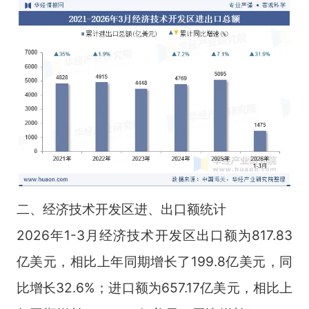
二、经济技术开发区进、出口额统计
2026年1-3月经济技术开发区出口额为817.83
亿美元，相比上年同期增长了199.8亿美元，同
比增长32.6%；进口额为657.17亿美元，相比上