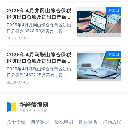
已成为服务大连外贸发展的重要平
2026年4月井冈山综合保税
进出口
台。
区进出口总额及进出口差额统
计分析
2026年4月井冈山综合保税区进出
口总额为3628.99万美元，其中：
出口额为1562.95万美元，进口额为
2026-07-09
2066.04万美元，进出口差额
为-503.09万美元。
2026年4月马鞍山综合保税
进出口
区进出口总额及进出口差额统
计分析
2026年4月马鞍山综合保税区进出
口总额为14637.25万美元，其中：
出口额为14365.71万美元，进口额
2026-07-09
为271.54万美元，进出口差额为
14094.17万美元。
关于华经
典型客户
版权申明
购买帮助
订购流程