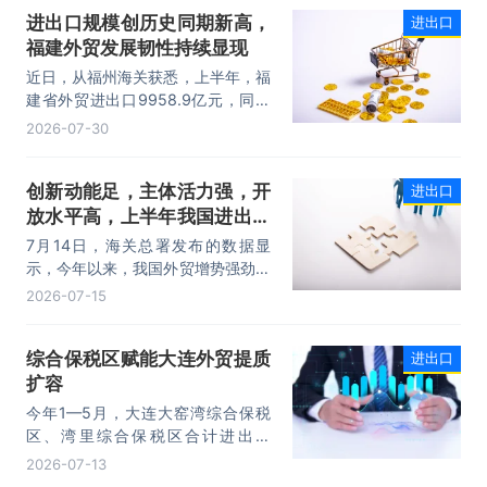
其中，以集成电路、新能源、机电产
进出口规模创历史同期新高，
进出口
品为代表的高附加值产品出口占比显
福建外贸发展韧性持续显现
著提升，成为外贸提质增效的核心引
擎，为加快建设贸易强国注入了强劲
近日，从福州海关获悉，上半年，福
动力。
建省外贸进出口9958.9亿元，同比
增长8.2%。其中，出口5740.1亿
2026-07-30
元，同比增长1.7%；进口4218.8亿
元，同比增长18.5%。进出口规模和
创新动能足，主体活力强，开
进出口
进口规模均创历史同期新高，外贸运
放水平高，上半年我国进出口
行呈现“稳中有进，进中提质”的良好
态势。
规模首次突破25万亿元
7月14日，海关总署发布的数据显
示，今年以来，我国外贸增势强劲、
走势稳健。据海关统计，今年上半
2026-07-15
年，我国货物贸易进出口25.47万亿
元，同比增长16.9%。其中，出口
综合保税区赋能大连外贸提质
进出口
14.73万亿元，增长13.4%，进口
扩容
10.74万亿元，增长22.1%。
今年1—5月，大连大窑湾综合保税
区、湾里综合保税区合计进出口
332.22亿元，同比增长21%，占大
2026-07-13
连市外贸总值的16.2%，综合保税区