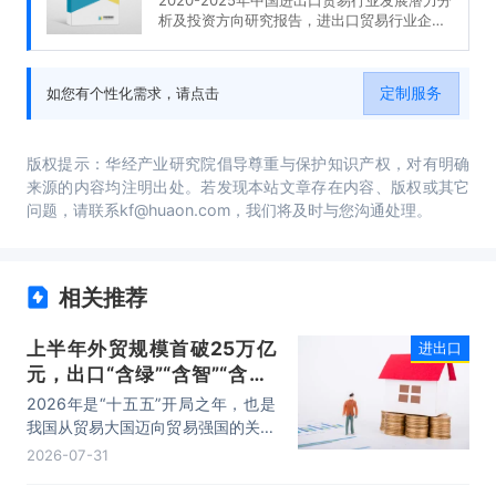
析及投资方向研究报告，进出口贸易行业企业
分析，2020-2025年中国进出口贸易行业发展
前景分析与预测，2020-2025年中国进出口贸
易行业投资风险与营销分析，2020-2025年中
定制服务
如您有个性化需求，请点击
国进出口贸易行业发展战略及规划建议。
版权提示：华经产业研究院倡导尊重与保护知识产权，对有明确
来源的内容均注明出处。若发现本站文章存在内容、版权或其它
问题，请联系kf@huaon.com，我们将及时与您沟通处理。
相关推荐
上半年外贸规模首破25万亿
进出口
元，出口“含绿”“含智”“含新”
量稳步攀升
2026年是“十五五”开局之年，也是
我国从贸易大国迈向贸易强国的关键
时期。上半年，我国进出口规模历史
2026-07-31
性突破25万亿元，实现良好开局。