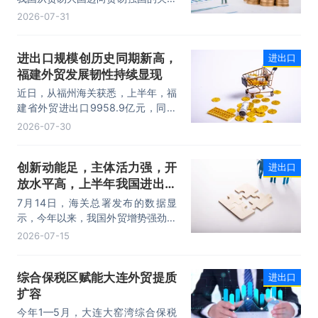
时期。上半年，我国进出口规模历史
2026-07-31
性突破25万亿元，实现良好开局。
其中，以集成电路、新能源、机电产
进出口规模创历史同期新高，
进出口
品为代表的高附加值产品出口占比显
福建外贸发展韧性持续显现
著提升，成为外贸提质增效的核心引
擎，为加快建设贸易强国注入了强劲
近日，从福州海关获悉，上半年，福
动力。
建省外贸进出口9958.9亿元，同比
增长8.2%。其中，出口5740.1亿
2026-07-30
元，同比增长1.7%；进口4218.8亿
元，同比增长18.5%。进出口规模和
创新动能足，主体活力强，开
进出口
进口规模均创历史同期新高，外贸运
放水平高，上半年我国进出口
行呈现“稳中有进，进中提质”的良好
态势。
规模首次突破25万亿元
7月14日，海关总署发布的数据显
示，今年以来，我国外贸增势强劲、
走势稳健。据海关统计，今年上半
2026-07-15
年，我国货物贸易进出口25.47万亿
元，同比增长16.9%。其中，出口
综合保税区赋能大连外贸提质
进出口
14.73万亿元，增长13.4%，进口
扩容
10.74万亿元，增长22.1%。
今年1—5月，大连大窑湾综合保税