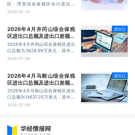
区、湾里综合保税区合计进出口
332.22亿元，同比增长21%，占大
2026-07-13
连市外贸总值的16.2%，综合保税区
已成为服务大连外贸发展的重要平
2026年4月井冈山综合保税
进出口
台。
区进出口总额及进出口差额统
计分析
2026年4月井冈山综合保税区进出
口总额为3628.99万美元，其中：
出口额为1562.95万美元，进口额为
2026-07-09
2066.04万美元，进出口差额
为-503.09万美元。
2026年4月马鞍山综合保税
进出口
区进出口总额及进出口差额统
计分析
2026年4月马鞍山综合保税区进出
口总额为14637.25万美元，其中：
出口额为14365.71万美元，进口额
2026-07-09
为271.54万美元，进出口差额为
14094.17万美元。