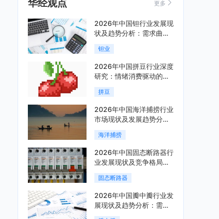
华经观点
更多
2026年中国钽行业发展现
状及趋势分析：需求曲线
陡峭与供给曲线平缓的博
钽业
弈加剧「图」
2026年中国拼豆行业深度
研究：情绪消费驱动的新
兴手工赛道「图」
拼豆
2026年中国海洋捕捞行业
市场现状及发展趋势分
析：科技赋能与智能化转
海洋捕捞
型加速「图」
2026年中国固态断路器行
业发展现状及竞争格局分
析：国际巨头领跑技术，
固态断路器
国内企业加速追赶「图」
2026年中国瓣中瓣行业发
展现状及趋势分析：需求
可持续释放，市场发展前