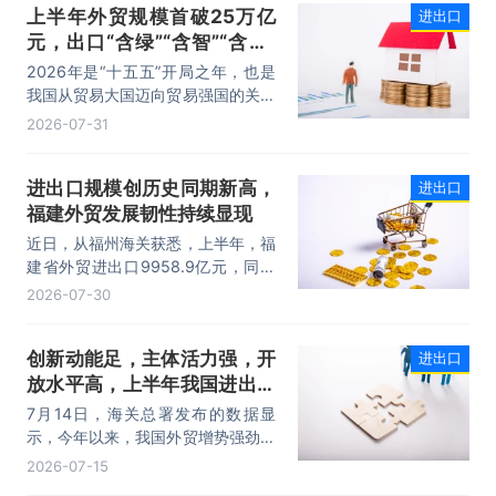
上半年外贸规模首破25万亿
进出口
元，出口“含绿”“含智”“含新”
量稳步攀升
2026年是“十五五”开局之年，也是
我国从贸易大国迈向贸易强国的关键
时期。上半年，我国进出口规模历史
2026-07-31
性突破25万亿元，实现良好开局。
其中，以集成电路、新能源、机电产
进出口规模创历史同期新高，
进出口
品为代表的高附加值产品出口占比显
福建外贸发展韧性持续显现
著提升，成为外贸提质增效的核心引
擎，为加快建设贸易强国注入了强劲
近日，从福州海关获悉，上半年，福
动力。
建省外贸进出口9958.9亿元，同比
增长8.2%。其中，出口5740.1亿
2026-07-30
元，同比增长1.7%；进口4218.8亿
元，同比增长18.5%。进出口规模和
创新动能足，主体活力强，开
进出口
进口规模均创历史同期新高，外贸运
放水平高，上半年我国进出口
行呈现“稳中有进，进中提质”的良好
态势。
规模首次突破25万亿元
7月14日，海关总署发布的数据显
示，今年以来，我国外贸增势强劲、
走势稳健。据海关统计，今年上半
2026-07-15
年，我国货物贸易进出口25.47万亿