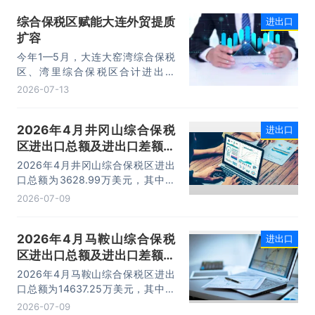
元，同比增长16.9%。其中，出口
综合保税区赋能大连外贸提质
进出口
14.73万亿元，增长13.4%，进口
扩容
10.74万亿元，增长22.1%。
今年1—5月，大连大窑湾综合保税
区、湾里综合保税区合计进出口
332.22亿元，同比增长21%，占大
2026-07-13
连市外贸总值的16.2%，综合保税区
已成为服务大连外贸发展的重要平
2026年4月井冈山综合保税
进出口
台。
区进出口总额及进出口差额统
计分析
2026年4月井冈山综合保税区进出
口总额为3628.99万美元，其中：
出口额为1562.95万美元，进口额为
2026-07-09
2066.04万美元，进出口差额
为-503.09万美元。
2026年4月马鞍山综合保税
进出口
区进出口总额及进出口差额统
计分析
2026年4月马鞍山综合保税区进出
口总额为14637.25万美元，其中：
出口额为14365.71万美元，进口额
2026-07-09