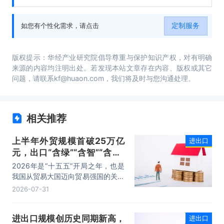
分析，2020-2025年中国进出口贸易行业发展
前景分析与预测，2020-2025年中国进出口贸
易行业投资风险与营销分析，2020-2025年中
定制服务
如您有个性化需求，请点击
国进出口贸易行业发展战略及规划建议。
版权提示：华经产业研究院倡导尊重与保护知识产权，对有明确
来源的内容均注明出处。若发现本站文章存在内容、版权或其它
问题，请联系kf@huaon.com，我们将及时与您沟通处理。
相关推荐
上半年外贸规模首破25万亿
进出口
元，出口“含绿”“含智”“含新”
量稳步攀升
2026年是“十五五”开局之年，也是
我国从贸易大国迈向贸易强国的关键
时期。上半年，我国进出口规模历史
2026-07-31
性突破25万亿元，实现良好开局。
其中，以集成电路、新能源、机电产
进出口规模创历史同期新高，
进出口
品为代表的高附加值产品出口占比显