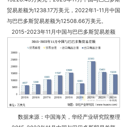
贸易差额为1238.17万美元，2022年1-11月中国
与巴巴多斯贸易差额为12508.66万美元。
2015-2023年11月中国与巴巴多斯贸易差额
数据来源：中国海关，华经产业研究院整理