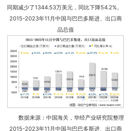
同期减少了1344.53万美元，同比下降54.2%。
2015-2023年11月中国与巴巴多斯进、出口商
品总值
数据来源：中国海关，华经产业研究院整理
2015-2023年11月中国与巴巴多斯进、出口商