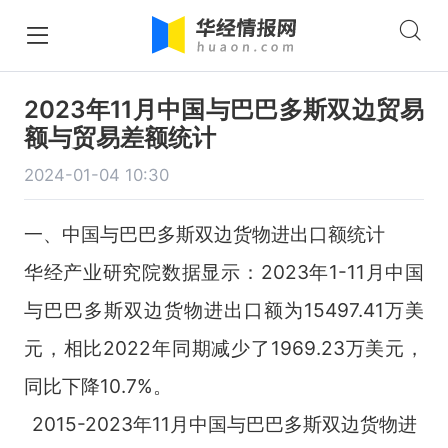
2023年11月中国与巴巴多斯双边贸易
额与贸易差额统计
2024-01-04 10:30
一、中国与巴巴多斯双边货物进出口额统计
华经产业研究院数据显示：2023年1-11月中国
与巴巴多斯双边货物进出口额为15497.41万美
元，相比2022年同期减少了1969.23万美元，
同比下降10.7%。
2015-2023年11月中国与巴巴多斯双边货物进