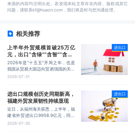
来源的内容均注明出处。若发现本站文章存在内容、版权或其它
问题，请联系kf@huaon.com，我们将及时与您沟通处理。
相关推荐
上半年外贸规模首破25万亿
进出口
元，出口“含绿”“含智”“含新”
量稳步攀升
2026年是“十五五”开局之年，也是
我国从贸易大国迈向贸易强国的关键
时期。上半年，我国进出口规模历史
2026-07-31
性突破25万亿元，实现良好开局。
其中，以集成电路、新能源、机电产
进出口规模创历史同期新高，
进出口
品为代表的高附加值产品出口占比显
福建外贸发展韧性持续显现
著提升，成为外贸提质增效的核心引
擎，为加快建设贸易强国注入了强劲
近日，从福州海关获悉，上半年，福
动力。
建省外贸进出口9958.9亿元，同比
增长8.2%。其中，出口5740.1亿
2026-07-30
元，同比增长1.7%；进口4218.8亿
元，同比增长18.5%。进出口规模和