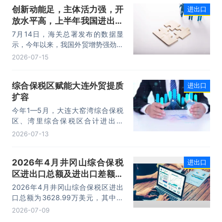
创新动能足，主体活力强，开
进出口
进口规模均创历史同期新高，外贸运
放水平高，上半年我国进出口
行呈现“稳中有进，进中提质”的良好
态势。
规模首次突破25万亿元
7月14日，海关总署发布的数据显
示，今年以来，我国外贸增势强劲、
走势稳健。据海关统计，今年上半
2026-07-15
年，我国货物贸易进出口25.47万亿
元，同比增长16.9%。其中，出口
综合保税区赋能大连外贸提质
进出口
14.73万亿元，增长13.4%，进口
扩容
10.74万亿元，增长22.1%。
今年1—5月，大连大窑湾综合保税
区、湾里综合保税区合计进出口
332.22亿元，同比增长21%，占大
2026-07-13
连市外贸总值的16.2%，综合保税区
已成为服务大连外贸发展的重要平
2026年4月井冈山综合保税
进出口
台。
区进出口总额及进出口差额统
计分析
2026年4月井冈山综合保税区进出
口总额为3628.99万美元，其中：
出口额为1562.95万美元，进口额为
2026-07-09
2066.04万美元，进出口差额