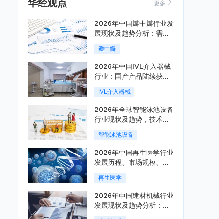
华经观点
更多
2026年中国瓣中瓣行业发
展现状及趋势分析：需求
可持续释放，市场发展前
瓣中瓣
景良好「图」
2026年中国IVL介入器械
行业：国产产品陆续获
批，市场将进入持续高增
IVL介入器械
长阶段「图」
2026年全球智能泳池设备
行业现状及趋势，技术端
朝着系统集成、绿色节能
智能泳池设备
方向迭代「图」
2026年中国再生医学行业
发展历程、市场规模、相
关政策、产业链、竞争格
再生医学
局及发展潜力分析「图」
2026年中国建材机械行业
发展现状及趋势分析：企
业加速向“装备+系统+服