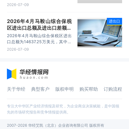
出口额为1562.95万美元，进口额为
2026-07-09
2066.04万美元，进出口差额
为-503.09万美元。
2026年4月马鞍山综合保税
进出口
区进出口总额及进出口差额统
计分析
2026年4月马鞍山综合保税区进出
口总额为14637.25万美元，其中：
出口额为14365.71万美元，进口额
2026-07-09
为271.54万美元，进出口差额为
14094.17万美元。
关于华经
典型客户
版权申明
购买帮助
订购流程
专注大中华区产业经济情报及研究，为企业商业决策赋能，是中国领
先的市场研究报告和竞争情报提供商。
2007-2026 华经艾凯（北京）企业咨询有限公司 版权所有