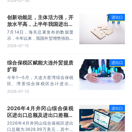
2026-07-30
元，同比增长1.7%；进口4218.8亿
元，同比增长18.5%。进出口规模和
创新动能足，主体活力强，开
进出口
进口规模均创历史同期新高，外贸运
放水平高，上半年我国进出口
行呈现“稳中有进，进中提质”的良好
态势。
规模首次突破25万亿元
7月14日，海关总署发布的数据显
示，今年以来，我国外贸增势强劲、
走势稳健。据海关统计，今年上半
2026-07-15
年，我国货物贸易进出口25.47万亿
元，同比增长16.9%。其中，出口
综合保税区赋能大连外贸提质
进出口
14.73万亿元，增长13.4%，进口
扩容
10.74万亿元，增长22.1%。
今年1—5月，大连大窑湾综合保税
区、湾里综合保税区合计进出口
332.22亿元，同比增长21%，占大
2026-07-13
连市外贸总值的16.2%，综合保税区
已成为服务大连外贸发展的重要平
2026年4月井冈山综合保税
进出口
台。
区进出口总额及进出口差额统
计分析
2026年4月井冈山综合保税区进出
口总额为3628.99万美元，其中：