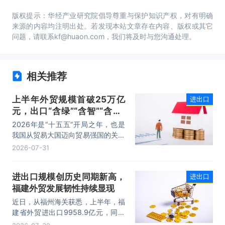
版权提示：华经产业研究院倡导尊重与保护知识产权，对有明确
来源的内容均注明出处。若发现本站文章存在内容、版权或其它
问题，请联系kf@huaon.com，我们将及时与您沟通处理。
相关推荐
上半年外贸规模首破25万亿
进出口
元，出口“含绿”“含智”“含新”
量稳步攀升
2026年是“十五五”开局之年，也是
我国从贸易大国迈向贸易强国的关键
时期。上半年，我国进出口规模历史
2026-07-31
性突破25万亿元，实现良好开局。
其中，以集成电路、新能源、机电产
进出口规模创历史同期新高，
进出口
品为代表的高附加值产品出口占比显
福建外贸发展韧性持续显现
著提升，成为外贸提质增效的核心引
擎，为加快建设贸易强国注入了强劲
近日，从福州海关获悉，上半年，福
动力。
建省外贸进出口9958.9亿元，同比
增长8.2%。其中，出口5740.1亿