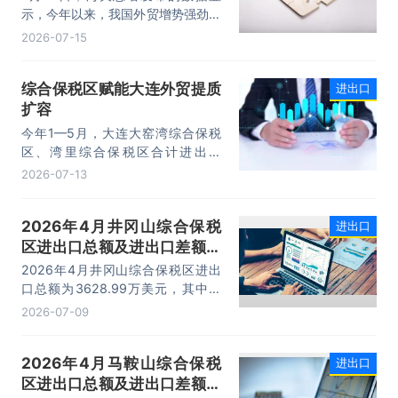
示，今年以来，我国外贸增势强劲、
走势稳健。据海关统计，今年上半
2026-07-15
年，我国货物贸易进出口25.47万亿
元，同比增长16.9%。其中，出口
综合保税区赋能大连外贸提质
进出口
14.73万亿元，增长13.4%，进口
扩容
10.74万亿元，增长22.1%。
今年1—5月，大连大窑湾综合保税
区、湾里综合保税区合计进出口
332.22亿元，同比增长21%，占大
2026-07-13
连市外贸总值的16.2%，综合保税区
已成为服务大连外贸发展的重要平
2026年4月井冈山综合保税
进出口
台。
区进出口总额及进出口差额统
计分析
2026年4月井冈山综合保税区进出
口总额为3628.99万美元，其中：
出口额为1562.95万美元，进口额为
2026-07-09
2066.04万美元，进出口差额
为-503.09万美元。
2026年4月马鞍山综合保税
进出口
区进出口总额及进出口差额统