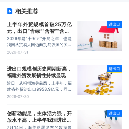
相关推荐
上半年外贸规模首破25万亿
进出口
元，出口“含绿”“含智”“含新”
量稳步攀升
2026年是“十五五”开局之年，也是
我国从贸易大国迈向贸易强国的关键
时期。上半年，我国进出口规模历史
2026-07-31
性突破25万亿元，实现良好开局。
其中，以集成电路、新能源、机电产
进出口规模创历史同期新高，
进出口
品为代表的高附加值产品出口占比显
福建外贸发展韧性持续显现
著提升，成为外贸提质增效的核心引
擎，为加快建设贸易强国注入了强劲
近日，从福州海关获悉，上半年，福
动力。
建省外贸进出口9958.9亿元，同比
增长8.2%。其中，出口5740.1亿
2026-07-30
元，同比增长1.7%；进口4218.8亿
元，同比增长18.5%。进出口规模和
创新动能足，主体活力强，开
进出口
进口规模均创历史同期新高，外贸运
放水平高，上半年我国进出口
行呈现“稳中有进，进中提质”的良好
态势。
规模首次突破25万亿元
7月14日，海关总署发布的数据显