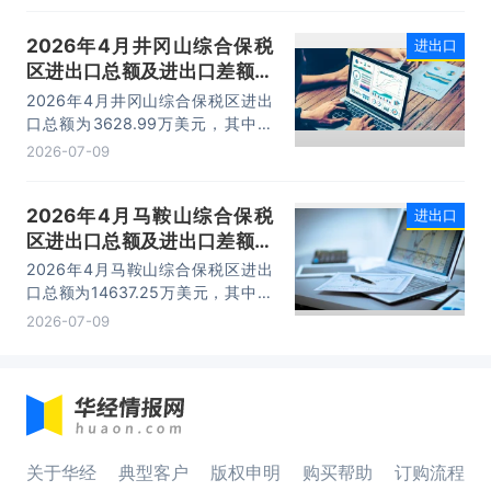
已成为服务大连外贸发展的重要平
2026年4月井冈山综合保税
进出口
台。
区进出口总额及进出口差额统
计分析
2026年4月井冈山综合保税区进出
口总额为3628.99万美元，其中：
出口额为1562.95万美元，进口额为
2026-07-09
2066.04万美元，进出口差额
为-503.09万美元。
2026年4月马鞍山综合保税
进出口
区进出口总额及进出口差额统
计分析
2026年4月马鞍山综合保税区进出
口总额为14637.25万美元，其中：
出口额为14365.71万美元，进口额
2026-07-09
为271.54万美元，进出口差额为
14094.17万美元。
关于华经
典型客户
版权申明
购买帮助
订购流程