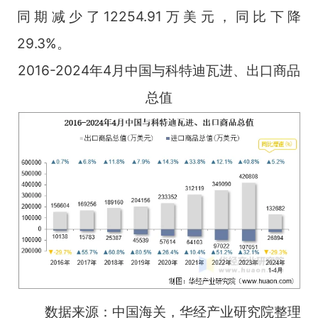
同期减少了12254.91万美元，同比下降
29.3%。
2016-2024年4月中国与科特迪瓦进、出口商品
总值
数据来源：中国海关，华经产业研究院整理