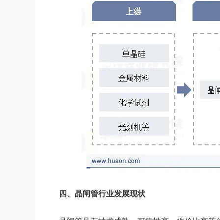
四
、
晶闸管
行业
发展现状