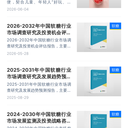
便，契合儿童、年轻人“好玩、好
吃、高颜值”需求。当前，全球软糖
2026-06-04
市场最显著的特征是功能性软糖的异
军突起，已成为核心增长引擎，保健
2026-2032年中国软糖行业
软糖
品、零食、饮料、美妆品牌纷纷跨界
市场调查研究及投资机会评估
切入，凭借对消费者需求的精准洞察
和线上营销的灵活性迅速抢占市场份
报告
2026-2032年中国软糖行业市场调
额。2025年全球软糖市场规模约为
查研究及投资机会评估报告，主要包
2421亿元。
括行业重点企业研究、销售渠道分析
2026-05-28
及建议、投资机会透视和风险分析、
研究总结及投资建议等内容。
2025-2031年中国软糖行业
软糖
市场调查研究及发展趋势预测
报告
2025-2031年中国软糖行业市场调
查研究及发展趋势预测报告，主要包
括行业重点企业研究、销售渠道分析
2025-08-29
及建议、投资机会透视和风险分析、
研究总结及投资建议等内容。
2024-2030年中国软糖行业
软糖
市场发展监测及投资战略咨询
报告