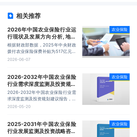
相关推荐
2026年中国农业保险行业运
农业保险
行现状及发展方向分析, 地方
政策性农业保险保费占比持续
根据财政部数据，2025年中央财政
提升「图」
拨付农业保险保费补贴为517亿元。
这一补贴资金用于支持我国农业保险
2026-06-07
发展，旨在通过财政补贴降低农户投
保成本，增强农业抗风险能力，保障
2026-2032年中国农业保险
农业保险
农民收益。
行业需求深度监测及投资规划
建议报告
2026-2032年中国农业保险行业需
求深度监测及投资规划建议报告，主
要包括行业前景及投资价值、投资机
2026-05-20
会与风险防范、发展战略研究、研究
结论及发展建议等内容。
2025-2031年中国农业保险
农业保险
行业发展监测及投资战略咨询