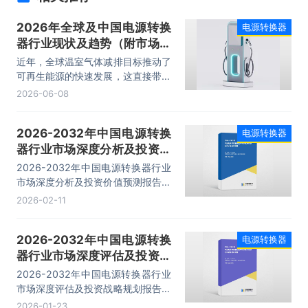
2026年全球及中国电源转换
电源转换器
器行业现状及趋势（附市场规
模、产业链及重点企业）
近年，全球温室气体减排目标推动了
「图」
可再生能源的快速发展，这直接带动
了对能将产生的直流电高效并入交流
2026-06-08
电网的逆变器等电源转换设备的巨大
需求。同时，电动汽车的普及，推动
2026-2032年中国电源转换
电源转换器
了其内部车载充电器、DC-DC转换
器行业市场深度分析及投资价
器等核心部件市场的爆发式增长。
2024年全球电源转换器市场规模约
值预测报告
2026-2032年中国电源转换器行业
为2509亿元。
市场深度分析及投资价值预测报告，
主要包括标杆企业研究分析、产业链
2026-02-11
及供应商联系方式、营销模式及渠道
分析、投资策略及建议等内容。
2026-2032年中国电源转换
电源转换器
器行业市场深度评估及投资战
略规划报告
2026-2032年中国电源转换器行业
市场深度评估及投资战略规划报告，
主要包括相关行业发展现状、重点企
2026-01-23