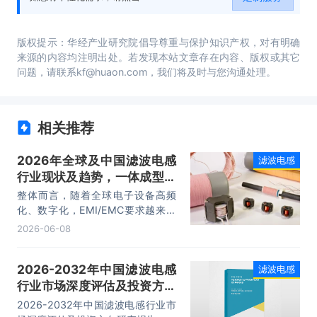
版权提示：华经产业研究院倡导尊重与保护知识产权，对有明确
来源的内容均注明出处。若发现本站文章存在内容、版权或其它
问题，请联系kf@huaon.com，我们将及时与您沟通处理。
相关推荐
2026年全球及中国滤波电感
滤波电感
行业现状及趋势，一体成型电
感有望成为技术主流「图」
整体而言，随着全球电子设备高频
化、数字化，EMI/EMC要求越来越
严，必须用滤波电感抑制谐波、共
2026-06-08
模/差模干扰，同时，开关电源、变
频器、逆变器普及，高频谐波污染加
2026-2032年中国滤波电感
滤波电感
剧，推动滤波电感逐渐成为必备选
行业市场深度评估及投资方向
项。2024年全球滤波电感市场规模
约为162亿元。
研究报告
2026-2032年中国滤波电感行业市